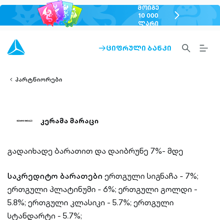
ᲛᲝᲘᲒᲔ
chevron-
10 000
ᲚᲐᲠᲘ
right-
outlined
SEARCH-
BURG
ᲪᲘᲤᲠᲣᲚᲘ ᲑᲐᲜᲙᲘ
ARROW-
lined
OUTLINED
MEN
RIGHT-
ALT
ight-
OUTLINED
OUTL
vron-
პარტნიორები
კერამა მარაცი
გადაიხადე ბარათით და დაიბრუნე 7%- მდე
საკრედიტო ბარათები
ერთგული სიგნაჩა - 7%;
ერთგული პლატინუმი - 6%;
ერთგული გოლდი -
5.8%;
ერთგული კლასიკი - 5.7%;
ერთგული
სტანდარტი - 5.7%;