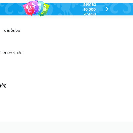
ᲛᲝᲘᲒᲔ
chevron-
10 000
ᲚᲐᲠᲘ
right-
outlined
თიბისი
რიცია პეპე
n-
ed
ეპე