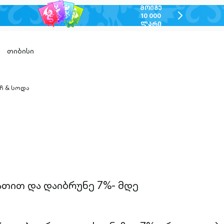
ᲛᲝᲘᲒᲔ
chevron-
10 000
ᲚᲐᲠᲘ
right-
outlined
თიბისი
ჩ & სოდა
n-
ed
ა
ათით და დაიბრუნე 7%- მდე