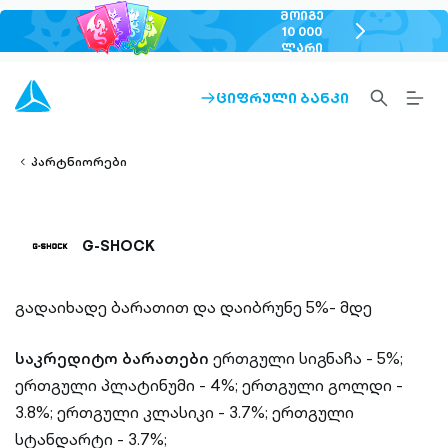
ᲛᲝᲘᲒᲔ
chevron-
10 000
ᲚᲐᲠᲘ
right-
outlined
SEARCH-
BURG
ᲪᲘᲤᲠᲣᲚᲘ ᲑᲐᲜᲙᲘ
ARROW-
lined
OUTLINED
MEN
RIGHT-
ALT
ight-
OUTLINED
OUTL
vron-
პარტნიორები
G-SHOCK
გადაიხადე ბარათით და დაიბრუნე 5%- მდე
საკრედიტო ბარათები
ერთგული სიგნაჩა - 5%;
ერთგული პლატინუმი - 4%;
ერთგული გოლდი -
3.8%;
ერთგული კლასიკი - 3.7%;
ერთგული
სტანდარტი - 3.7%;