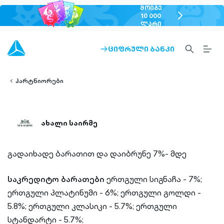
ᲛᲝᲘᲒᲔ
chevron-
10 000
ᲚᲐᲠᲘ
right-
outlined
SEARCH-
BURG
ᲪᲘᲤᲠᲣᲚᲘ ᲑᲐᲜᲙᲘ
ARROW-
lined
OUTLINED
MEN
RIGHT-
ALT
ight-
OUTLINED
OUTL
vron-
პარტნიორები
ახალი საირმე
გადაიხადე ბარათით და დაიბრუნე 7%- მდე
საკრედიტო ბარათები
ერთგული სიგნაჩა - 7%;
ერთგული პლატინუმი - 6%;
ერთგული გოლდი -
5.8%;
ერთგული კლასიკი - 5.7%;
ერთგული
სტანდარტი - 5.7%;