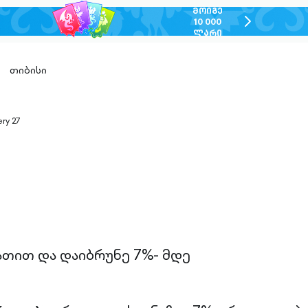
ᲛᲝᲘᲒᲔ
chevron-
10 000
ᲚᲐᲠᲘ
right-
outlined
თიბისი
ery 27
n-
ed
ათით და დაიბრუნე 7%- მდე