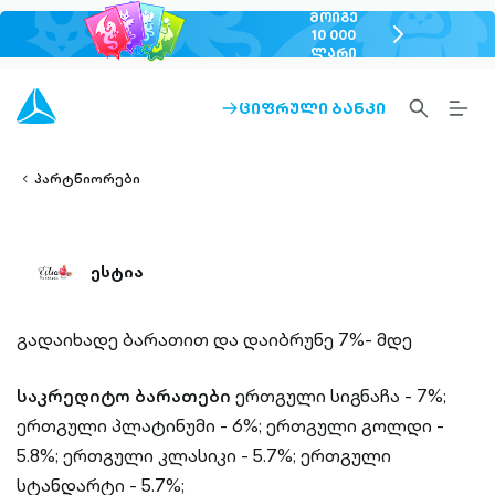
ᲛᲝᲘᲒᲔ
chevron-
10 000
ᲚᲐᲠᲘ
right-
outlined
SEARCH-
BURG
ᲪᲘᲤᲠᲣᲚᲘ ᲑᲐᲜᲙᲘ
ARROW-
lined
OUTLINED
MEN
RIGHT-
ALT
ight-
OUTLINED
OUTL
vron-
პარტნიორები
ესტია
გადაიხადე ბარათით და დაიბრუნე 7%- მდე
საკრედიტო ბარათები
ერთგული სიგნაჩა - 7%;
ერთგული პლატინუმი - 6%;
ერთგული გოლდი -
5.8%;
ერთგული კლასიკი - 5.7%;
ერთგული
სტანდარტი - 5.7%;