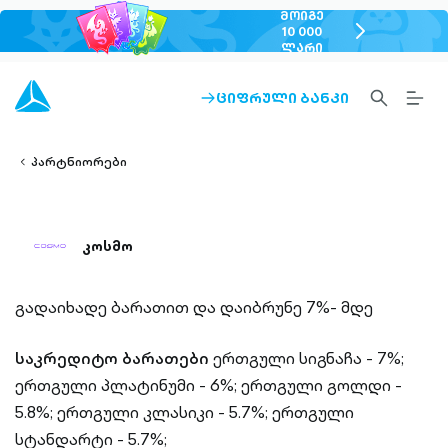
ᲛᲝᲘᲒᲔ
chevron-
10 000
ᲚᲐᲠᲘ
right-
outlined
SEARCH-
BURG
ᲪᲘᲤᲠᲣᲚᲘ ᲑᲐᲜᲙᲘ
ARROW-
lined
OUTLINED
MEN
RIGHT-
ALT
ight-
OUTLINED
OUTL
vron-
პარტნიორები
კოსმო
გადაიხადე ბარათით და დაიბრუნე 7%- მდე
საკრედიტო ბარათები
ერთგული სიგნაჩა - 7%;
ერთგული პლატინუმი - 6%;
ერთგული გოლდი -
5.8%;
ერთგული კლასიკი - 5.7%;
ერთგული
სტანდარტი - 5.7%;