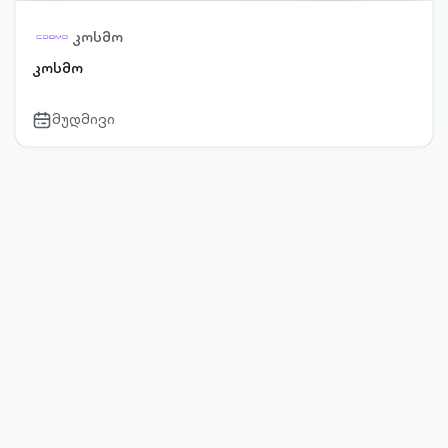
კოსმო
კოსმო
მუდმივი
calendar-
outlined