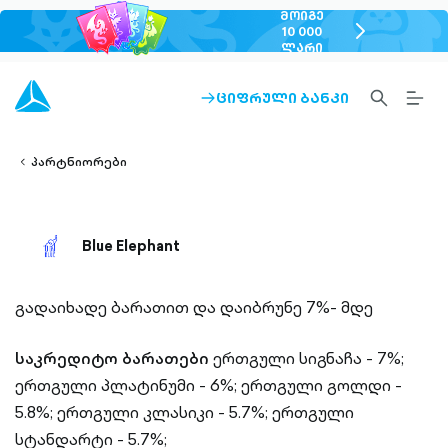
ᲛᲝᲘᲒᲔ
chevron-
10 000
ᲚᲐᲠᲘ
right-
outlined
SEARCH-
BURG
ᲪᲘᲤᲠᲣᲚᲘ ᲑᲐᲜᲙᲘ
ARROW-
lined
OUTLINED
MEN
RIGHT-
ALT
ight-
OUTLINED
OUTL
vron-
პარტნიორები
Blue Elephant
გადაიხადე ბარათით და დაიბრუნე 7%- მდე
საკრედიტო ბარათები
ერთგული სიგნაჩა - 7%;
ერთგული პლატინუმი - 6%;
ერთგული გოლდი -
5.8%;
ერთგული კლასიკი - 5.7%;
ერთგული
სტანდარტი - 5.7%;