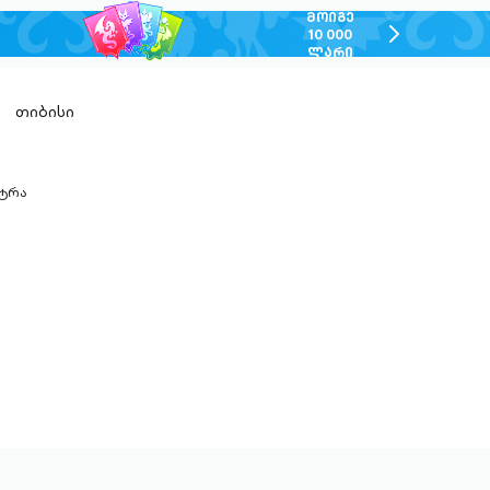
ᲛᲝᲘᲒᲔ
chevron-
10 000
ᲚᲐᲠᲘ
right-
outlined
თიბისი
ტრა
n-
ed