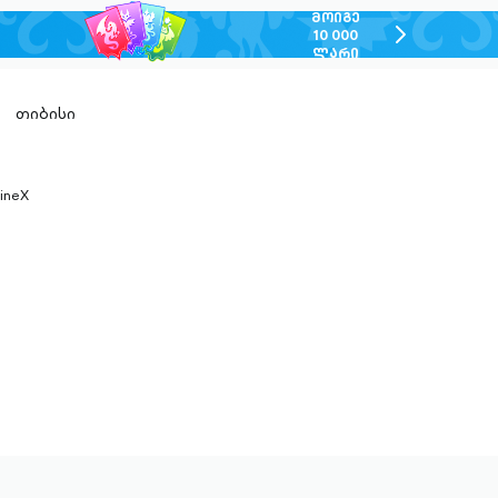
ᲛᲝᲘᲒᲔ
chevron-
10 000
ᲚᲐᲠᲘ
right-
outlined
თიბისი
ineX
n-
ed