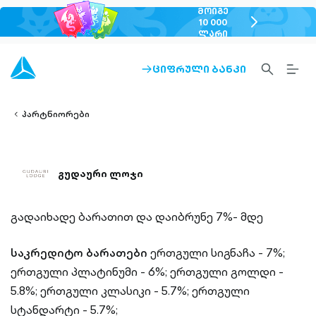
ᲛᲝᲘᲒᲔ
chevron-
10 000
ᲚᲐᲠᲘ
right-
outlined
SEARCH-
BURG
ᲪᲘᲤᲠᲣᲚᲘ ᲑᲐᲜᲙᲘ
ARROW-
lined
OUTLINED
MEN
RIGHT-
ALT
ight-
OUTLINED
OUTL
vron-
პარტნიორები
გუდაური ლოჯი
გადაიხადე ბარათით და დაიბრუნე 7%- მდე
საკრედიტო ბარათები
ერთგული სიგნაჩა - 7%;
ერთგული პლატინუმი - 6%;
ერთგული გოლდი -
5.8%;
ერთგული კლასიკი - 5.7%;
ერთგული
სტანდარტი - 5.7%;