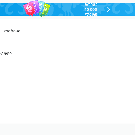
ᲛᲝᲘᲒᲔ
chevron-
10 000
ᲚᲐᲠᲘ
right-
outlined
თიბისი
ავუდი
n-
ed