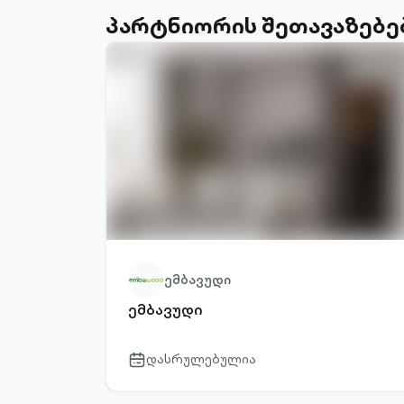
პარტნიორის შეთავაზებე
ემბავუდი
ემბავუდი
დასრულებულია
calendar-
outlined