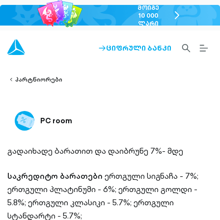
ᲛᲝᲘᲒᲔ
chevron-
10 000
ᲚᲐᲠᲘ
right-
outlined
SEARCH-
BURG
ᲪᲘᲤᲠᲣᲚᲘ ᲑᲐᲜᲙᲘ
ARROW-
lined
OUTLINED
MEN
RIGHT-
ALT
ight-
OUTLINED
OUTL
vron-
პარტნიორები
PC room
გადაიხადე ბარათით და დაიბრუნე 7%- მდე
საკრედიტო ბარათები
ერთგული სიგნაჩა - 7%;
ერთგული პლატინუმი - 6%;
ერთგული გოლდი -
5.8%;
ერთგული კლასიკი - 5.7%;
ერთგული
სტანდარტი - 5.7%;