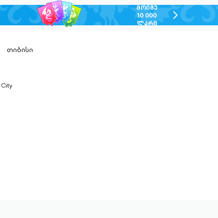
ᲛᲝᲘᲒᲔ
chevron-
10 000
ᲚᲐᲠᲘ
right-
outlined
თიბისი
 City
n-
ed