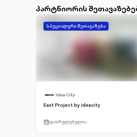
პარტნიორის შეთავაზებე
სპეციალური შეთავაზება
Idea City
East Project by ideacity
დასრულებულია
calendar-
outlined