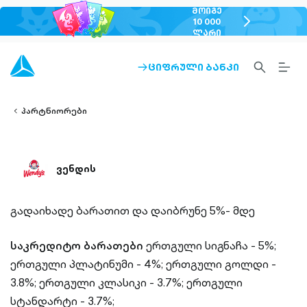
ᲛᲝᲘᲒᲔ
chevron-
10 000
ᲚᲐᲠᲘ
right-
outlined
SEARCH-
BURG
ᲪᲘᲤᲠᲣᲚᲘ ᲑᲐᲜᲙᲘ
ARROW-
lined
OUTLINED
MEN
RIGHT-
ALT
ight-
OUTLINED
OUTL
vron-
პარტნიორები
ვენდის
გადაიხადე ბარათით და დაიბრუნე 5%- მდე
საკრედიტო ბარათები
ერთგული სიგნაჩა - 5%;
ერთგული პლატინუმი - 4%;
ერთგული გოლდი -
3.8%;
ერთგული კლასიკი - 3.7%;
ერთგული
სტანდარტი - 3.7%;