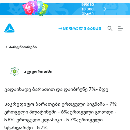
ᲛᲝᲘᲒᲔ
chevron-
10 000
ᲚᲐᲠᲘ
right-
outlined
SEARCH-
BURG
ᲪᲘᲤᲠᲣᲚᲘ ᲑᲐᲜᲙᲘ
ARROW-
lined
OUTLINED
MEN
RIGHT-
ALT
ight-
OUTLINED
OUTL
vron-
პარტნიორები
ალგორითმი
გადაიხადე ბარათით და დაიბრუნე 7%- მდე
საკრედიტო ბარათები
ერთგული სიგნაჩა - 7%;
ერთგული პლატინუმი - 6%;
ერთგული გოლდი -
5.8%;
ერთგული კლასიკი - 5.7%;
ერთგული
სტანდარტი - 5.7%;