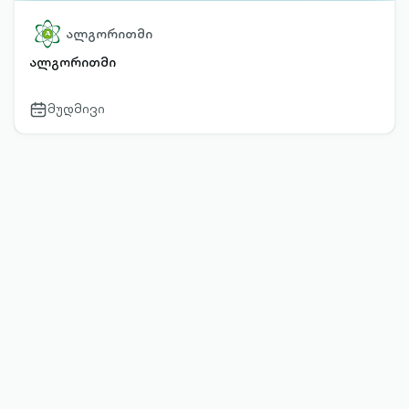
ალგორითმი
ალგორითმი
მუდმივი
calendar-
outlined