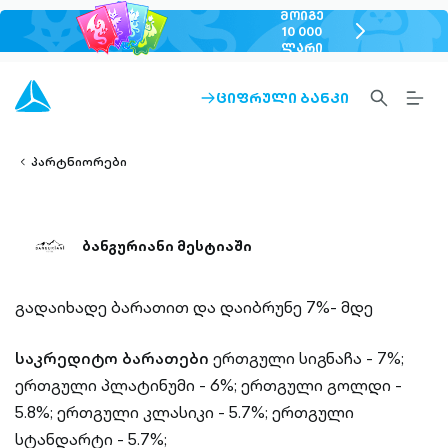
ᲛᲝᲘᲒᲔ
chevron-
10 000
ᲚᲐᲠᲘ
right-
outlined
SEARCH-
BURG
ᲪᲘᲤᲠᲣᲚᲘ ᲑᲐᲜᲙᲘ
ARROW-
lined
OUTLINED
MEN
RIGHT-
ALT
ight-
OUTLINED
OUTL
vron-
პარტნიორები
ბანგურიანი მესტიაში
გადაიხადე ბარათით და დაიბრუნე 7%- მდე
საკრედიტო ბარათები
ერთგული სიგნაჩა - 7%;
ერთგული პლატინუმი - 6%;
ერთგული გოლდი -
5.8%;
ერთგული კლასიკი - 5.7%;
ერთგული
სტანდარტი - 5.7%;