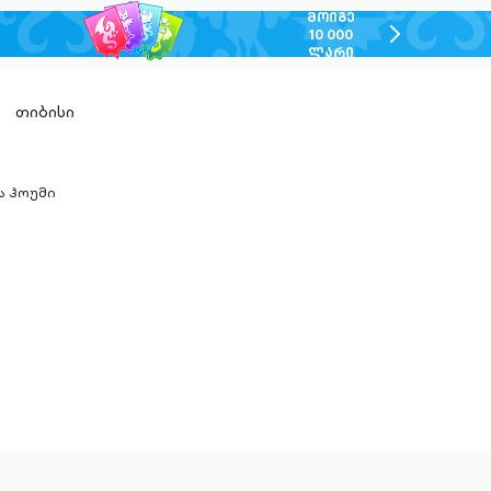
ᲛᲝᲘᲒᲔ
chevron-
10 000
ᲚᲐᲠᲘ
right-
outlined
თიბისი
ა ჰოუმი
n-
ed