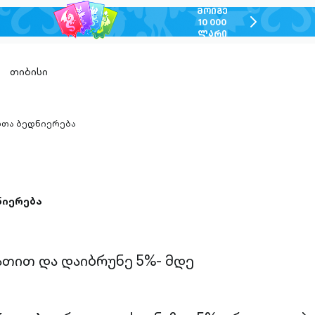
ᲛᲝᲘᲒᲔ
chevron-
10 000
ᲚᲐᲠᲘ
right-
outlined
თიბისი
თა ბედნიერება
n-
ed
ნიერება
ათით და დაიბრუნე 5%- მდე