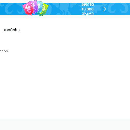
ᲛᲝᲘᲒᲔ
chevron-
10 000
ᲚᲐᲠᲘ
right-
outlined
თიბისი
ლაბი
n-
ed