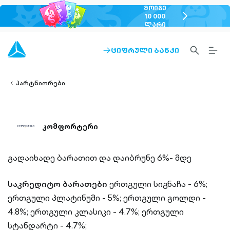
ᲛᲝᲘᲒᲔ
chevron-
10 000
ᲚᲐᲠᲘ
right-
outlined
SEARCH-
BURG
ᲪᲘᲤᲠᲣᲚᲘ ᲑᲐᲜᲙᲘ
ARROW-
lined
OUTLINED
MEN
RIGHT-
ALT
ight-
OUTLINED
OUTL
vron-
პარტნიორები
კომფორტერი
გადაიხადე ბარათით და დაიბრუნე 6%- მდე
საკრედიტო ბარათები
ერთგული სიგნაჩა - 6%;
ერთგული პლატინუმი - 5%;
ერთგული გოლდი -
4.8%;
ერთგული კლასიკი - 4.7%;
ერთგული
სტანდარტი - 4.7%;