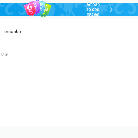
ᲛᲝᲘᲒᲔ
chevron-
10 000
ᲚᲐᲠᲘ
right-
outlined
თიბისი
 City
n-
ed