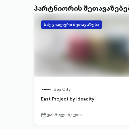
პარტნიორის შეთავაზებე
სპეციალური შეთავაზება
Idea City
East Project by ideacity
დასრულებულია
calendar-
outlined