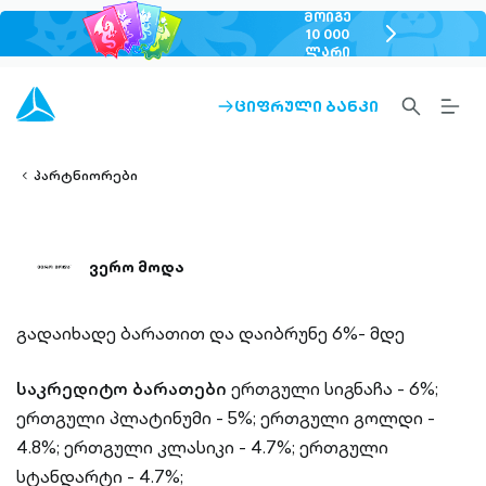
ᲛᲝᲘᲒᲔ
chevron-
10 000
ᲚᲐᲠᲘ
right-
outlined
SEARCH-
BURG
ᲪᲘᲤᲠᲣᲚᲘ ᲑᲐᲜᲙᲘ
ARROW-
lined
OUTLINED
MEN
RIGHT-
ALT
ight-
OUTLINED
OUTL
vron-
პარტნიორები
ვერო მოდა
გადაიხადე ბარათით და დაიბრუნე 6%- მდე
საკრედიტო ბარათები
ერთგული სიგნაჩა - 6%;
ერთგული პლატინუმი - 5%;
ერთგული გოლდი -
4.8%;
ერთგული კლასიკი - 4.7%;
ერთგული
სტანდარტი - 4.7%;