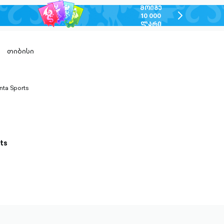
ᲛᲝᲘᲒᲔ
chevron-
10 000
ᲚᲐᲠᲘ
right-
outlined
თიბისი
nta Sports
n-
ed
ts