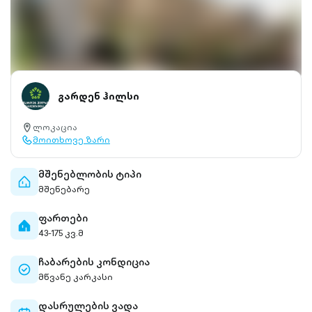
გარდენ ჰილსი
ლოკაცია
location-
მოითხოვე ზარი
pin-
call-
outlined
outlined
მშენებლობის ტიპი
home-
მშენებარე
outlined
ფართები
home-
43-175 კვ.მ
filled
ჩაბარების კონდიცია
check-
მწვანე კარკასი
circle-
outlined
დასრულების ვადა