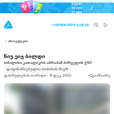
ᲛᲝᲘᲒᲔ
chevron-
10 000
ᲚᲐᲠᲘ
right-
outlined
SEARCH-
BURG
ᲪᲘᲤᲠᲣᲚᲘ ᲑᲐᲜᲙᲘ
ARROW-
lined
OUTLINED
MEN
RIGHT-
ALT
ight-
OUTLINED
OUTL
vron-
პროექტები
ნიუ ეიჯ ბილდი
თბილისი,კათალიკოს აბრაჰამ პირველის ქ N7
დაფინანსებულია თიბისის მიერ
დასრულების თარიღი - 31 დეკ, 2026
გააზიარე
share-
filled