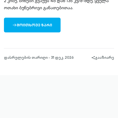
2 კიბე, ბინები გვაქვს 46 დან 135 კვ/მ-მდე, ყველა
ოთახი ბუნებრივი განათებითაა.
ᲛᲝᲘᲗᲮᲝᲕᲔ ᲖᲐᲠᲘ
ARROW-
RIGHT-
OUTLINED
დასრულების თარიღი - 31 დეკ, 2026
გააზიარე
share-
filled