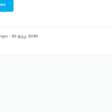
ᲐᲠᲘ
ი - 30 დეკ, 2030