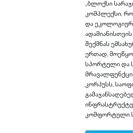
„ბლოქსი სარაჯ
კომპლექსი, რ
და ეკოლოგიურა
ადამიანისთვი
შექმნას ემსახ
ერთად, მოეწყო
სპორტული და ს
მრავალფუნქცი
კორპუსს, საოფ
გამაჯანსაღებე
ინფრასტრუქტუ
კომფორტული ს