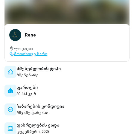
Rene
ლოკაცია
location-
მოითხოვე ზარი
pin-
call-
outlined
outlined
მშენებლობის ტიპი
home-
მშენებარე
outlined
ფართები
home-
30-141 კვ.მ
filled
ჩაბარების კონდიცია
check-
მწვანე კარკასი
circle-
outlined
დასრულების ვადა
calendar-
დეკემბერი, 2025
outlined