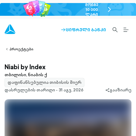
ᲛᲝᲘᲒᲔ
chevron-
10 000
ᲚᲐᲠᲘ
right-
outlined
SEARCH-
BURG
ᲪᲘᲤᲠᲣᲚᲘ ᲑᲐᲜᲙᲘ
ARROW-
lined
OUTLINED
MEN
RIGHT-
ALT
ight-
OUTLINED
OUTL
vron-
პროექტები
Niabi by Index
თბილისი, ნიაბის ქ
დაფინანსებულია თიბისის მიერ
დასრულების თარიღი - 31 აგვ, 2026
გააზიარე
share-
filled