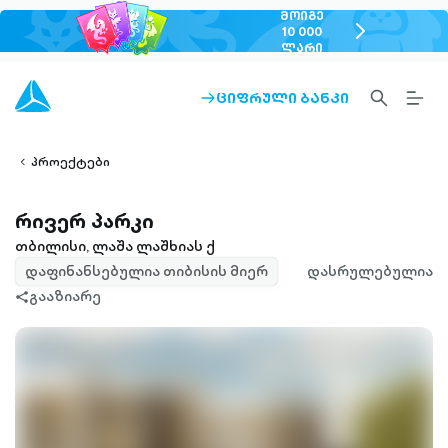
ᲛᲝᲘᲒᲔ
chevron-
10 000
ᲚᲐᲠᲘ
right-
outlined
SEARCH-
BURG
ᲪᲘᲤᲠᲣᲚᲘ ᲑᲐᲜᲙᲘ
ARROW-
lined
OUTLINED
MEN
RIGHT-
ALT
ight-
OUTLINED
OUTL
vron-
პროექტები
რივერ პარკი
თბილისი, ლაშა ლაშხიას ქ
დაფინანსებულია თიბისის მიერ
დასრულებულია
გააზიარე
share-
filled