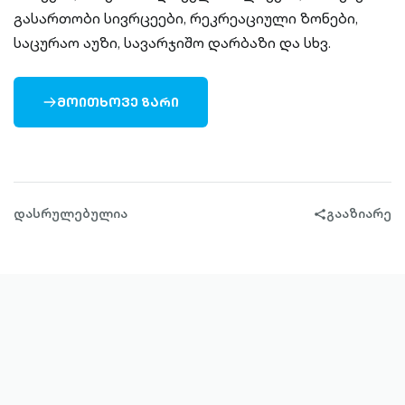
გასართობი სივრცეები, რეკრეაციული ზონები,
საცურაო აუზი, სავარჯიშო დარბაზი და სხვ.
ᲛᲝᲘᲗᲮᲝᲕᲔ ᲖᲐᲠᲘ
ARROW-
RIGHT-
OUTLINED
დასრულებულია
გააზიარე
share-
filled