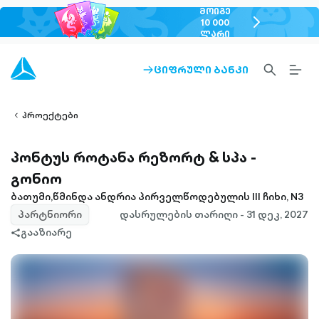
ᲛᲝᲘᲒᲔ
chevron-
10 000
ᲚᲐᲠᲘ
right-
outlined
SEARCH-
BURG
ᲪᲘᲤᲠᲣᲚᲘ ᲑᲐᲜᲙᲘ
ARROW-
lined
OUTLINED
MEN
RIGHT-
ALT
ight-
OUTLINED
OUTL
vron-
პროექტები
პონტუს როტანა რეზორტ & სპა -
გონიო
ბათუმი,წმინდა ანდრია პირველწოდებულის III ჩიხი, N3
პარტნიორი
დასრულების თარიღი - 31 დეკ, 2027
გააზიარე
share-
filled