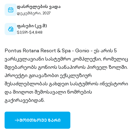
outlined
დასრულების ვადა
calendar-
დეკემბერი, 2027
outlined
ფასები (კვ.მ)
cash-
$3,591-$4,848
outlined
Pontus Rotana Resort & Spa - Gonio - ეს არის 5
ვარსკვლავიანი სასტუმრო კომპლექსი, რომელიც
მდებარეობს გონიოს სანაპიროს პირველ ზოლში.
პროექტი გთავაზობთ ექსკლუზიურ
შესაძლებლობას გახდეთ სასტუმროს ინვესტორი
და მიიღოთ შემოსავალი ნომრების
გაქირავებიდან.
ᲛᲝᲘᲗᲮᲝᲕᲔ ᲖᲐᲠᲘ
ARROW-
RIGHT-
OUTLINED