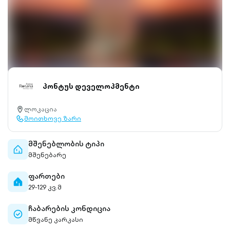
პონტუს დეველოპმენტი
ლოკაცია
location-
მოითხოვე ზარი
pin-
call-
outlined
outlined
მშენებლობის ტიპი
home-
მშენებარე
outlined
ფართები
home-
29-129 კვ.მ
filled
ჩაბარების კონდიცია
check-
მწვანე კარკასი
circle-