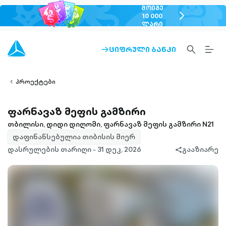
ᲛᲝᲘᲒᲔ
chevron-
10 000
ᲚᲐᲠᲘ
right-
outlined
SEARCH-
BURG
ᲪᲘᲤᲠᲣᲚᲘ ᲑᲐᲜᲙᲘ
ARROW-
lined
OUTLINED
MEN
RIGHT-
ALT
ight-
OUTLINED
OUTL
vron-
პროექტები
ფარნავაზ მეფის გამზირი
თბილისი, დიდი დიღომი, ფარნავაზ მეფის გამზირი N21
დაფინანსებულია თიბისის მიერ
დასრულების თარიღი - 31 დეკ, 2026
გააზიარე
share-
filled