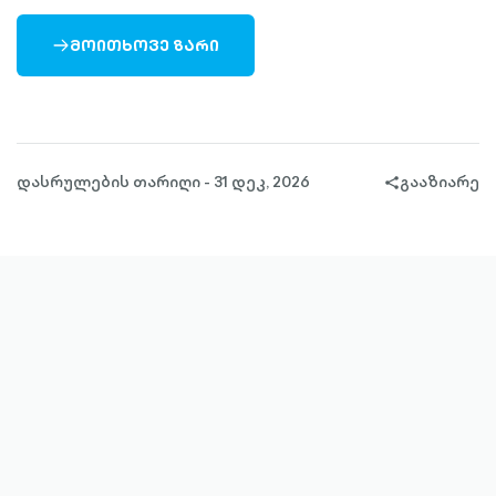
ᲛᲝᲘᲗᲮᲝᲕᲔ ᲖᲐᲠᲘ
ARROW-
RIGHT-
OUTLINED
დასრულების თარიღი - 31 დეკ, 2026
გააზიარე
share-
filled