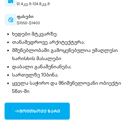
home-
51.4კვ.მ-124.8კვ.მ
filled
ფასები
cash-
$1050-$1400
outlined
ხედები მტკვარზე;
თანამედროვე არქიტექტურა;
მშენებლობაში გამოყენებულია უმაღლესი
ხარისხის მასალები
დაბალი განაშენიანება;
სართულზე 10ბინა;
ყველა საჭირო და მნიშვნელოვანი ობიექტი
5წთ-ში
ᲛᲝᲘᲗᲮᲝᲕᲔ ᲖᲐᲠᲘ
ARROW-
RIGHT-
OUTLINED