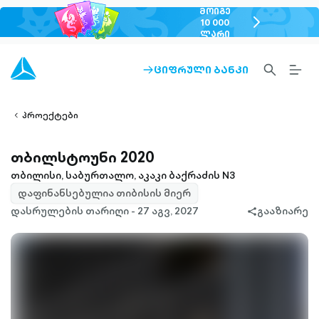
ᲛᲝᲘᲒᲔ
chevron-
10 000
ᲚᲐᲠᲘ
right-
outlined
SEARCH-
BURG
ᲪᲘᲤᲠᲣᲚᲘ ᲑᲐᲜᲙᲘ
ARROW-
lined
OUTLINED
MEN
RIGHT-
ALT
ight-
OUTLINED
OUTL
vron-
პროექტები
თბილსტოუნი 2020
თბილისი, საბურთალო, აკაკი ბაქრაძის N3
დაფინანსებულია თიბისის მიერ
დასრულების თარიღი - 27 აგვ, 2027
გააზიარე
share-
filled