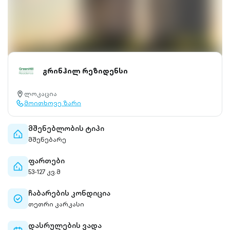
გრინჰილ რეზიდენსი
ლოკაცია
location-
მოითხოვე ზარი
pin-
call-
outlined
outlined
მშენებლობის ტიპი
home-
მშენებარე
outlined
ფართები
home-
53-127 კვ.მ
outlined
ჩაბარების კონდიცია
check-
თეთრი კარკასი
circle-
outlined
დასრულების ვადა