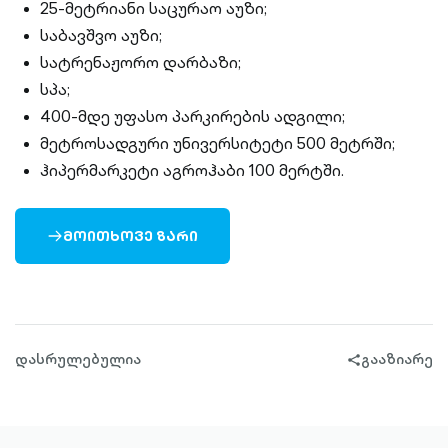
25-მეტრიანი საცურაო აუზი;
საბავშვო აუზი;
სატრენაჟორო დარბაზი;
სპა;
400-მდე უფასო პარკირების ადგილი;
მეტროსადგური უნივერსიტეტი 500 მეტრში;
ჰიპერმარკეტი აგროჰაბი 100 მერტში.
ᲛᲝᲘᲗᲮᲝᲕᲔ ᲖᲐᲠᲘ
ARROW-
RIGHT-
OUTLINED
დასრულებულია
გააზიარე
share-
filled