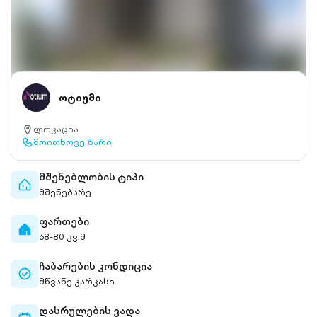
ოტიუმი
ლოკაცია
location-
მოითხოვე ზარი
pin-
call-
outlined
outlined
მშენებლობის ტიპი
home-
მშენებარე
outlined
ფართები
home-
68-80 კვ.მ
filled
ჩაბარების კონდიცია
check-
მწვანე კარკასი
circle-
outlined
დასრულების ვადა