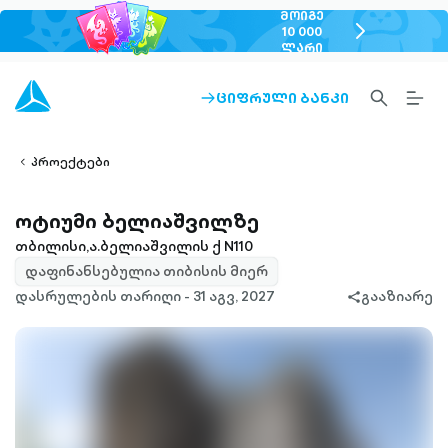
ᲛᲝᲘᲒᲔ
chevron-
10 000
ᲚᲐᲠᲘ
right-
outlined
SEARCH-
BURG
ᲪᲘᲤᲠᲣᲚᲘ ᲑᲐᲜᲙᲘ
ARROW-
lined
OUTLINED
MEN
RIGHT-
ALT
ight-
OUTLINED
OUTL
vron-
პროექტები
ოტიუმი ბელიაშვილზე
თბილისი,ა.ბელიაშვილის ქ N110
დაფინანსებულია თიბისის მიერ
დასრულების თარიღი - 31 აგვ, 2027
გააზიარე
share-
filled