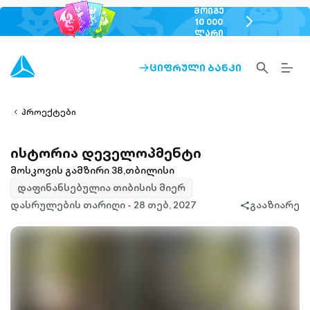
ᲛᲝᲘᲒᲔ
chevron-
10 000
ᲚᲐᲠᲘ
right-
outlined
SEARCH-
BURG
ᲪᲘᲤᲠᲣᲚᲘ ᲑᲐᲜᲙᲘ
ARROW-
lined
OUTLINED
MEN
RIGHT-
ALT
ight-
OUTLINED
OUTL
vron-
პროექტები
ისტორია დეველოპმენტი
მოსკოვის გამზირი 38,თბილისი
დაფინანსებულია თიბისის მიერ
დასრულების თარიღი - 28 თებ, 2027
გააზიარე
share-
filled