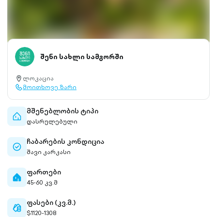
შენი სახლი სამგორში
ლოკაცია
location-
მოითხოვე ზარი
pin-
call-
outlined
outlined
მშენებლობის ტიპი
home-
დასრულებული
outlined
ჩაბარების კონდიცია
check-
შავი კარკასი
circle-
outlined
ფართები
home-
45-60 კვ.მ
filled
ფასები (კვ.მ.)
cash-
$1120-1308
outlined