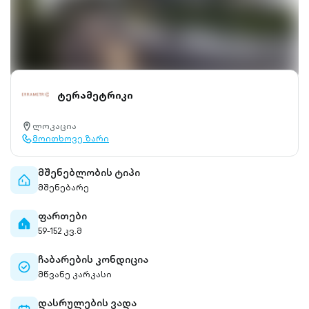
ტერამეტრიკი
ლოკაცია
location-
მოითხოვე ზარი
pin-
call-
outlined
outlined
მშენებლობის ტიპი
home-
მშენებარე
outlined
ფართები
home-
59-152 კვ.მ
filled
ჩაბარების კონდიცია
check-
მწვანე კარკასი
circle-
outlined
დასრულების ვადა