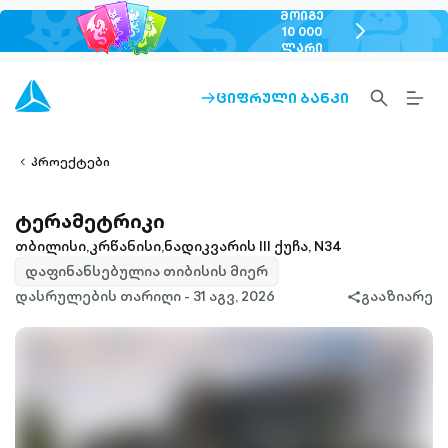
ᲛᲝᲘᲒᲔ
chevron-
10 000
ᲚᲐᲠᲘ
right-
outlined
SEARCH-
BURG
ᲪᲘᲤᲠᲣᲚᲘ ᲑᲐᲜᲙᲘ
ARROW-
lined
OUTLINED
MEN
RIGHT-
ALT
ight-
OUTLINED
OUTL
vron-
პროექტები
ტერამეტრიკი
თბილისი,კრწანისი,ნადიკვარის III ქუჩა, N34
დაფინანსებულია თიბისის მიერ
დასრულების თარიღი - 31 აგვ, 2026
გააზიარე
share-
filled