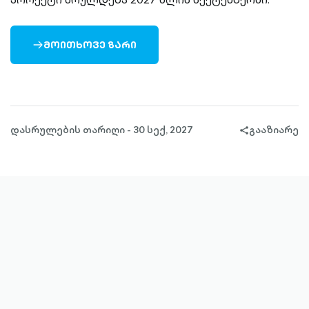
ᲛᲝᲘᲗᲮᲝᲕᲔ ᲖᲐᲠᲘ
ARROW-
RIGHT-
OUTLINED
დასრულების თარიღი - 30 სექ, 2027
გააზიარე
share-
filled