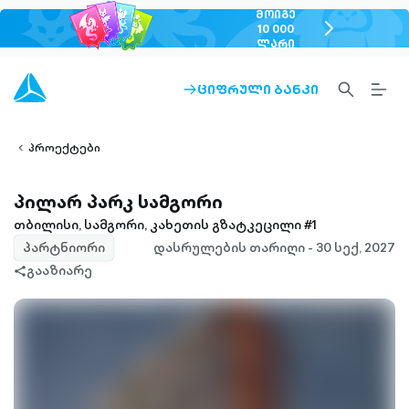
ᲛᲝᲘᲒᲔ
chevron-
10 000
ᲚᲐᲠᲘ
right-
outlined
SEARCH-
BURG
ᲪᲘᲤᲠᲣᲚᲘ ᲑᲐᲜᲙᲘ
ARROW-
lined
OUTLINED
MEN
RIGHT-
ALT
ight-
OUTLINED
OUTL
vron-
პროექტები
პილარ პარკ სამგორი
თბილისი, სამგორი, კახეთის გზატკეცილი #1
პარტნიორი
დასრულების თარიღი - 30 სექ, 2027
გააზიარე
share-
filled