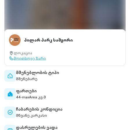
პილარ პარკ სამგორი
ლოკაცია
location-
მოითხოვე ზარი
pin-
call-
outlined
outlined
მშენებლობის ტიპი
home-
მშენებარე
outlined
ფართები
home-
44-maxArea კვ.მ
filled
ჩაბარების კონდიცია
check-
მწვანე კარკასი
circle-
outlined
დასრულების ვადა