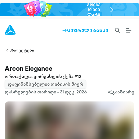
ᲛᲝᲘᲒᲔ
chevron-
10 000
ᲚᲐᲠᲘ
right-
outlined
SEARCH-
BURG
ᲪᲘᲤᲠᲣᲚᲘ ᲑᲐᲜᲙᲘ
ARROW-
lined
OUTLINED
MEN
RIGHT-
ALT
ight-
OUTLINED
OUTL
vron-
პროექტები
Arcon Elegance
ორთაჭალა, გორგასლის ქუჩა #12
დაფინანსებულია თიბისის მიერ
დასრულების თარიღი - 31 დეკ, 2026
გააზიარე
share-
filled