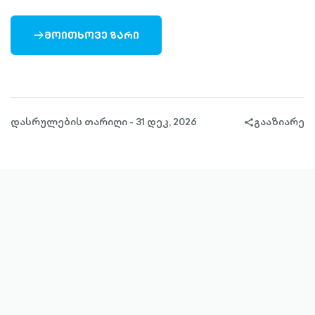
ᲛᲝᲘᲗᲮᲝᲕᲔ ᲖᲐᲠᲘ
ARROW-
RIGHT-
OUTLINED
დასრულების თარიღი - 31 დეკ, 2026
გააზიარე
share-
filled