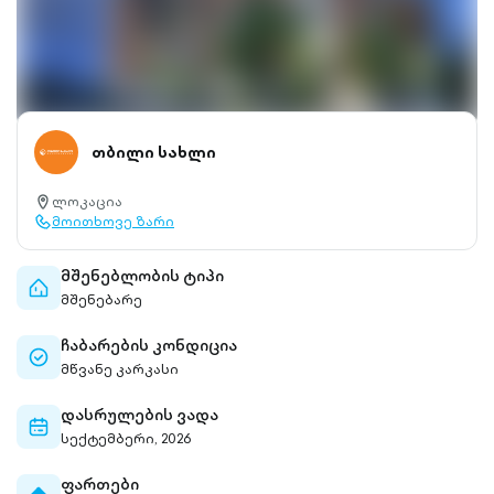
თბილი სახლი
ლოკაცია
location-
მოითხოვე ზარი
pin-
call-
outlined
outlined
მშენებლობის ტიპი
home-
მშენებარე
outlined
ჩაბარების კონდიცია
check-
მწვანე კარკასი
circle-
outlined
დასრულების ვადა
calendar-
სექტემბერი, 2026
outlined
ფართები