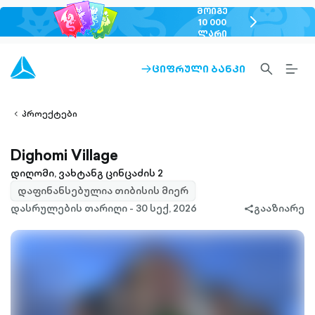
ᲛᲝᲘᲒᲔ
chevron-
10 000
ᲚᲐᲠᲘ
right-
outlined
SEARCH-
BURG
ᲪᲘᲤᲠᲣᲚᲘ ᲑᲐᲜᲙᲘ
ARROW-
lined
OUTLINED
MEN
RIGHT-
ALT
ight-
OUTLINED
OUTL
vron-
პროექტები
Dighomi Village
დიღომი, ვახტანგ ცინცაძის 2
დაფინანსებულია თიბისის მიერ
დასრულების თარიღი - 30 სექ, 2026
გააზიარე
share-
filled