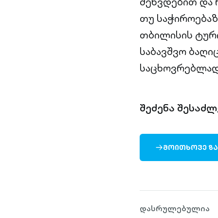
შეხვდებით და 
თუ საჭიროებაზ
თბილისის ტურ
საბავშვო ბაღი
საცხოვრებლად 
შეძენა შესაძ
ᲛᲝᲘᲗᲮᲝᲕᲔ Ზ
ARROW-
RIGHT-
OUTLINED
დასრულებულია