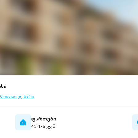
ლსი
მოითხოვე ზარი
l-
tlined
ფართები
home-
43-175 კვ.მ
filled