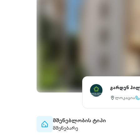
გარდენ ჰი
ლოკაცია
location-
cal
pin-
ou
outlined
მშენებლობის ტიპი
home-
მშენებარე
outlined