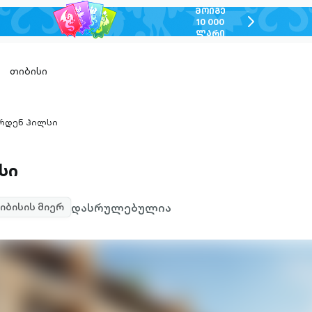
ᲛᲝᲘᲒᲔ
chevron-
10 000
ᲚᲐᲠᲘ
right-
outlined
თიბისი
რდენ ჰილსი
ron-
ned
სი
დასრულებულია
იბისის მიერ