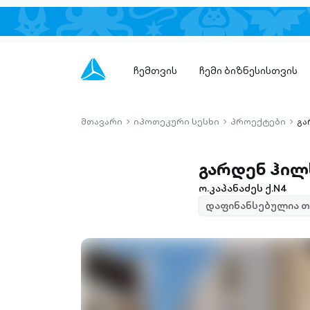
ჩემთვის
ჩემი ბიზნესისთვის
მთავარი
იპოთეკური სესხი
პროექტები
გა
chevron-
chevron-
chev
right-
right-
right-
outlined
outlined
outli
გარდენ ჰილ
ო.კაპანაძეს ქ.N4
დაფინანსებულია თ