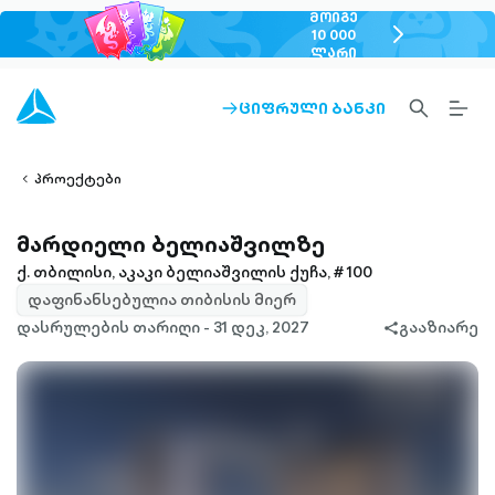
ᲛᲝᲘᲒᲔ
chevron-
10 000
ᲚᲐᲠᲘ
right-
outlined
SEARCH-
BURG
ᲪᲘᲤᲠᲣᲚᲘ ᲑᲐᲜᲙᲘ
ARROW-
lined
OUTLINED
MEN
RIGHT-
ALT
ight-
OUTLINED
OUTL
vron-
პროექტები
მარდიელი ბელიაშვილზე
ქ. თბილისი, აკაკი ბელიაშვილის ქუჩა, # 100
დაფინანსებულია თიბისის მიერ
დასრულების თარიღი - 31 დეკ, 2027
გააზიარე
share-
filled