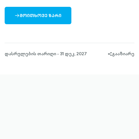
ᲛᲝᲘᲗᲮᲝᲕᲔ ᲖᲐᲠᲘ
ARROW-
RIGHT-
OUTLINED
დასრულების თარიღი - 31 დეკ, 2027
გააზიარე
share-
filled