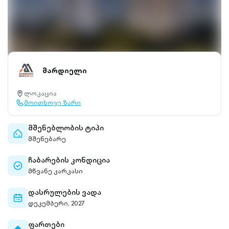
მარდიელი
ლოკაცია
location-
მოითხოვე ზარი
pin-
call-
outlined
outlined
მშენებლობის ტიპი
home-
მშენებარე
outlined
ჩაბარების კონდიცია
check-
მწვანე კარკასი
circle-
outlined
დასრულების ვადა
calendar-
დეკემბერი, 2027
outlined
ფართები