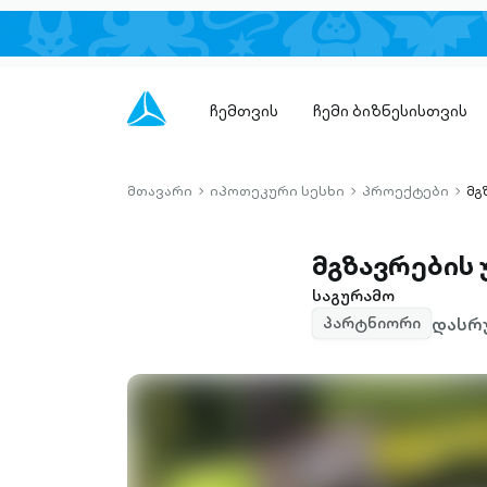
ჩემთვის
ჩემი ბიზნესისთვის
მთავარი
იპოთეკური სესხი
პროექტები
მგ
chevron-
chevron-
chev
right-
right-
right-
outlined
outlined
outli
მგზავრების 
საგურამო
დასრუ
პარტნიორი