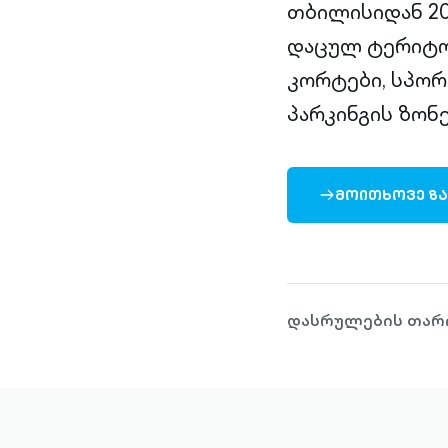
თბილისიდან 20
დაცულ ტერიტორი
კორტები, სპორ
პარკინგის ზონე
ᲛᲝᲘᲗᲮᲝᲕᲔ Ზ
ARROW-
RIGHT-
OUTLINED
დასრულების თარიღ