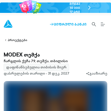
ᲛᲝᲘᲒᲔ
chevron-
10 000
ᲚᲐᲠᲘ
right-
outlined
SEARCH-
BURG
ᲪᲘᲤᲠᲣᲚᲘ ᲑᲐᲜᲙᲘ
ARROW-
lined
OUTLINED
MEN
RIGHT-
ALT
ight-
OUTLINED
OUTL
vron-
პროექტები
MODEX თემქა
ჩარგლის ქუჩა 79, თემქა, თბილისი
დაფინანსებულია თიბისის მიერ
დასრულების თარიღი - 31 დეკ, 2027
გააზიარე
share-
filled