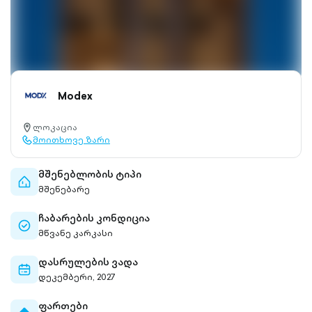
Modex
ლოკაცია
location-
მოითხოვე ზარი
pin-
call-
outlined
outlined
მშენებლობის ტიპი
home-
მშენებარე
outlined
ჩაბარების კონდიცია
check-
მწვანე კარკასი
circle-
outlined
დასრულების ვადა
calendar-
დეკემბერი, 2027
outlined
ფართები