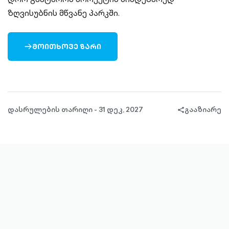
ზღვისუბნის მწვანე პარკში.
ᲛᲝᲘᲗᲮᲝᲕᲔ ᲖᲐᲠᲘ
ARROW-
RIGHT-
OUTLINED
დასრულების თარიღი - 31 დეკ, 2027
გააზიარე
share-
filled