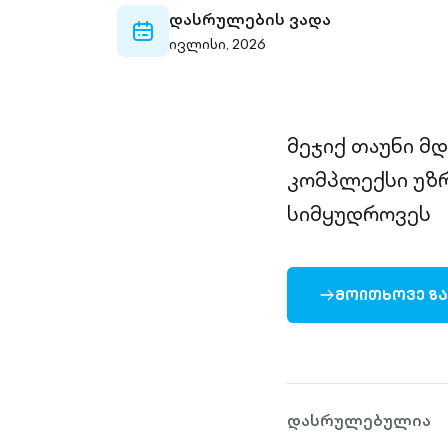
დასრულების ვადა
calendar-
ივლისი, 2026
outlined
მეჯიქ თაუნი მ
კომპლექსი უზ
სიმყუდროვეს
ᲛᲝᲘᲗᲮᲝᲕᲔ Ზ
ARROW-
RIGHT-
OUTLINED
დასრულებულია