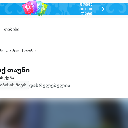
ᲛᲝᲘᲒᲔ
chevron-
10 000
ᲚᲐᲠᲘ
right-
outlined
თიბისი
 სი დი მეჯიქ თაუნი
ron-
ned
იქ თაუნი
ს ქუჩა
დასრულებულია
იბისის მიერ