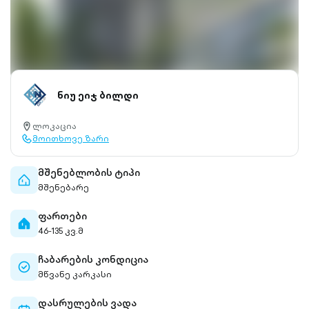
ნიუ ეიჯ ბილდი
ლოკაცია
location-
მოითხოვე ზარი
pin-
call-
outlined
outlined
მშენებლობის ტიპი
home-
მშენებარე
outlined
ფართები
home-
46-135 კვ.მ
filled
ჩაბარების კონდიცია
check-
მწვანე კარკასი
circle-
outlined
დასრულების ვადა