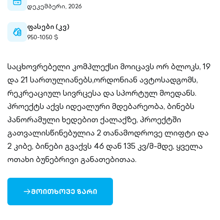
calendar-
დეკემბერი, 2026
outlined
ფასები (კვ)
cash-
950-1050 $
outlined
საცხოვრებელი კომპლექსი მოიცავს ორ ბლოკს, 19
და 21 სართულიანებს,ორდონიან ავტოსადგომს,
რეკრეაციულ სივრცესა და სპორტულ მოედანს.
პროექტს აქვს იდეალური მდებარეობა, ბინებს
პანორამული ხედებით ქალაქზე, პროექტში
გათვალისწინებულია 2 თანამოდროვე ლიფტი და
2 კიბე, ბინები გვაქვს 46 დან 135 კვ/მ-მდე, ყველა
ოთახი ბუნებრივი განათებითაა.
ᲛᲝᲘᲗᲮᲝᲕᲔ ᲖᲐᲠᲘ
ARROW-
RIGHT-
OUTLINED