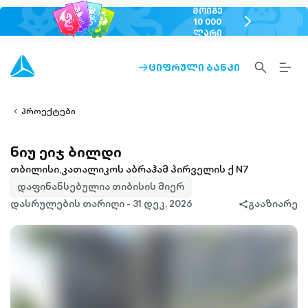
ᲛᲝᲘᲒᲔ
chevron-
10 000
ᲚᲐᲠᲘ
right-
outlined
SEARCH-
BURG
ᲪᲘᲤᲠᲣᲚᲘ ᲑᲐᲜᲙᲘ
ARROW-
lined
OUTLINED
MEN
RIGHT-
ALT
ight-
OUTLINED
OUTL
vron-
პროექტები
ნიუ ეიჯ ბილდი
თბილისი,კათალიკოს აბრაჰამ პირველის ქ N7
დაფინანსებულია თიბისის მიერ
დასრულების თარიღი - 31 დეკ, 2026
გააზიარე
share-
filled