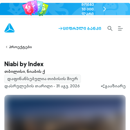
ᲛᲝᲘᲒᲔ
chevron-
10 000
ᲚᲐᲠᲘ
right-
outlined
SEARCH-
BURG
ᲪᲘᲤᲠᲣᲚᲘ ᲑᲐᲜᲙᲘ
ARROW-
lined
OUTLINED
MEN
RIGHT-
ALT
ight-
OUTLINED
OUTL
vron-
პროექტები
Niabi by Index
თბილისი, ნიაბის ქ
დაფინანსებულია თიბისის მიერ
დასრულების თარიღი - 31 აგვ, 2026
გააზიარე
share-
filled