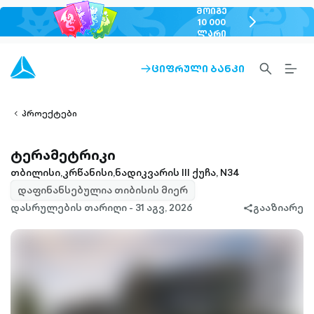
ᲛᲝᲘᲒᲔ
chevron-
10 000
ᲚᲐᲠᲘ
right-
outlined
SEARCH-
BURG
ᲪᲘᲤᲠᲣᲚᲘ ᲑᲐᲜᲙᲘ
ARROW-
lined
OUTLINED
MEN
RIGHT-
ALT
ight-
OUTLINED
OUTL
vron-
პროექტები
ტერამეტრიკი
თბილისი,კრწანისი,ნადიკვარის III ქუჩა, N34
დაფინანსებულია თიბისის მიერ
დასრულების თარიღი - 31 აგვ, 2026
გააზიარე
share-
filled