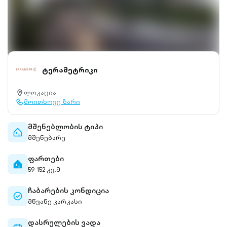
ტერამეტრიკი
ლოკაცია
location-
მოითხოვე ზარი
pin-
call-
outlined
outlined
მშენებლობის ტიპი
home-
მშენებარე
outlined
ფართები
home-
59-152 კვ.მ
filled
ჩაბარების კონდიცია
check-
მწვანე კარკასი
circle-
outlined
დასრულების ვადა